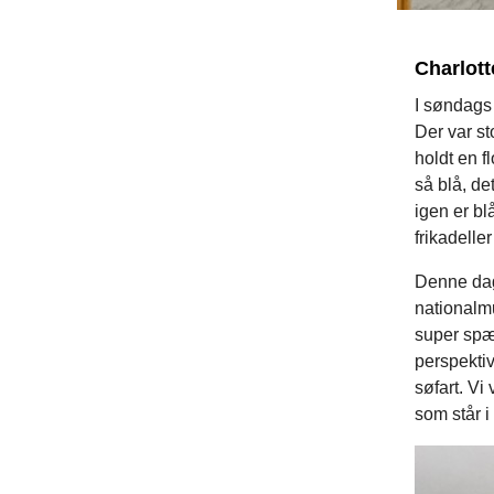
Charlot
I søndags
Der var s
holdt en 
så blå, de
igen er bl
frikadelle
Denne dag
nationalmu
super spæn
perspektiv
søfart. Vi
som står i