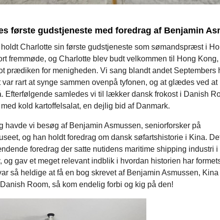
tes første gudstjeneste med foredrag af Benjamin A
 holdt Charlotte sin første gudstjeneste som sømandspræst i H
tort fremmøde, og Charlotte blev budt velkommen til Hong Kong,
flot prædiken for menigheden. Vi sang blandt andet Septembers 
t var rart at synge sammen ovenpå tyfonen, og at glædes ved at
å. Efterfølgende samledes vi til lækker dansk frokost i Danish Ro
r med kold kartoffelsalat, en dejlig bid af Danmark.
 havde vi besøg af Benjamin Asmussen, seniorforsker på
seet, og han holdt foredrag om dansk søfartshistorie i Kina. Det
dende foredrag der satte nutidens maritime shipping industri i
, og gav et meget relevant indblik i hvordan historien har formet
 var så heldige at få en bog skrevet af Benjamin Asmussen, Kina 
 Danish Room, så kom endelig forbi og kig på den!