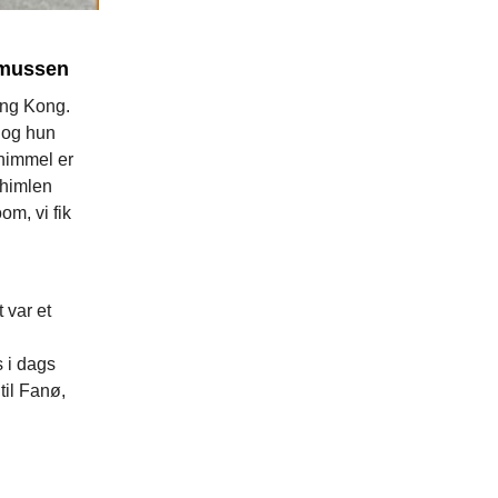
smussen
ong Kong.
 og hun
himmel er
 himlen
om, vi fik
 var et
s i dags
til Fanø,