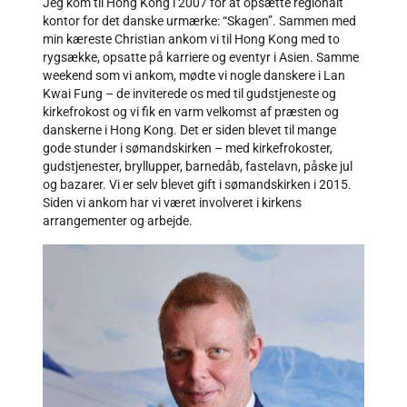
Jeg kom til Hong Kong i 2007 for at opsætte regionalt
kontor for det danske urmærke: “Skagen”. Sammen med
min kæreste Christian ankom vi til Hong Kong med to
rygsække, opsatte på karriere og eventyr i Asien. Samme
weekend som vi ankom, mødte vi nogle danskere i Lan
Kwai Fung – de inviterede os med til gudstjeneste og
kirkefrokost og vi fik en varm velkomst af præsten og
danskerne i Hong Kong. Det er siden blevet til mange
gode stunder i sømandskirken – med kirkefrokoster,
gudstjenester, bryllupper, barnedåb, fastelavn, påske jul
og bazarer. Vi er selv blevet gift i sømandskirken i 2015.
Siden vi ankom har vi været involveret i kirkens
arrangementer og arbejde.